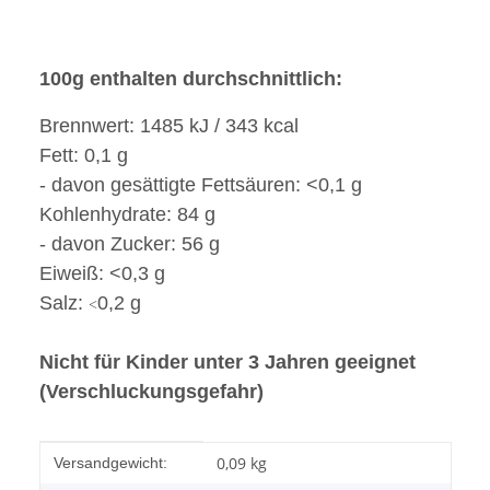
100g enthalten durchschnittlich:
Brennwert: 1485 kJ / 343 kcal
Fett: 0,1 g
- davon gesättigte Fettsäuren: <0,1 g
Kohlenhydrate: 84 g
- davon Zucker: 56 g
Eiweiß: <0,3 g
Salz:
0,2 g
<
Nicht für Kinder unter 3 Jahren geeignet
(Verschluckungsgefahr)
Produkteigenschaft
Wert
0,09 kg
Versandgewicht: