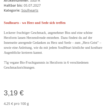
Artikelnummer:
Soul-R
Haltbar bis:
05.07.2027
Kategorie:
Soulhearts
Soulhearts - wo Herz und Seele sich treffen
Leckerer fruchtiger Geschmack, angenehmer Biss und eine schöne
Herzform lassen Herzensfreude entstehen. Dazu findest du auf der
Innenseite anregende Gedanken zu Herz und Seele – zum „Herz-Geist“ –
sowie eine Anleitung, wie du mit jedem SoulHeart köstliche und kostbare
Augenblicke kreieren kannst.
75g ve
gane Bio-Fruchtgummis in Herzform in 6 verschiedenen
Geschmacksrichtungen.
3,19 €
4,25 € pro 100 g