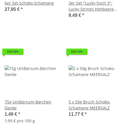
6er Set Schoko-Schamane
3er Set "Lucky hoch 3":
Lucky Strings Himbeere
27,95 €
*
Erdbeere und Kirsche
9,49 €
*
SALE 45%
SALE 16%
75g UniBärsum-Bärchen
5 x 50g Bruch Schoko-
Danke
Schamane MEERSALZ
1,49 €
*
11,77 €
*
1,99 € pro 100 g