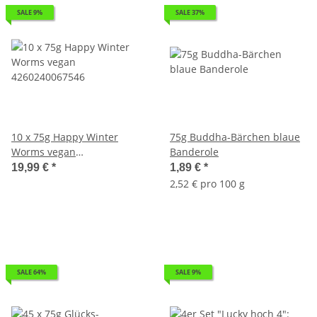
SALE 9%
SALE 37%
10 x 75g Happy Winter
75g Buddha-Bärchen blaue
Worms vegan
Banderole
4260240067546
19,99 €
*
1,89 €
*
2,52 € pro 100 g
SALE 64%
SALE 9%