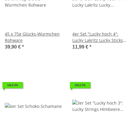
45 x 75g Glücks-Würmchen
4er Set "Lucky hoch 4":
Rohware
Lucky Lakritz Lucky Sticks
Himbeere Lucky Sticks
39,90 €
*
11,99 €
*
Erdbeere Lucky Sticks Cassis
SALE 6%
SALE 5%