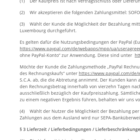
(1) Der Kaufpreis ist nach Vertragsschluss oder Lieferun
(2) Wir akzeptieren die folgenden Zahlungsmittel: SOFO
(3) Wählt der Kunde die Möglichkeit der Bezahlung mittels
Luxembourg durchgeführt.
Es gelten dafür die Nutzungsbedingungen der PayPal (Europ
https://www.paypal.com/de/webapps/mpp/ua/useragreem
ohne PayPal-Konto“ zur Anwendung. Diese sind unter
ht
Möchte der Kunde die Zahlungsmethode „PayPal Rechnun
des Rechnungskaufs“ unter
https://www.paypal.com/de
S.C.A. ab, die die Abtretung annimmt. Der Kunden kann ab 
den Rechnungsbetrag innerhalb von vierzehn Tagen nach Er
ausschließlich bezüglich der Kaufpreiszahlung. Sämtlich
zu einem negativen Ergebnis führen, behalten wir uns 
(4) Wählt der Nutzer die Möglichkeit der Bezahlung pe
Zahlungen aus dem Ausland wird nur SEPA-Banküberwei
§ 3 Lieferzeit / Lieferbedingungen / Lieferbeschränkung