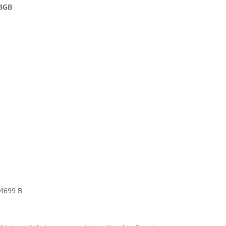
GBGB
24699 B