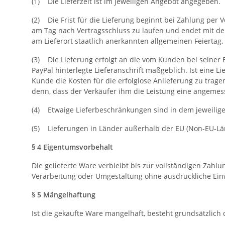
(1) Die Lieferzeit ist im jeweiligen Angebot angegeben.
(2) Die Frist für die Lieferung beginnt bei Zahlung per
am Tag nach Vertragsschluss zu laufen und endet mit dem 
am Lieferort staatlich anerkannten allgemeinen Feiertag, 
(3) Die Lieferung erfolgt an die vom Kunden bei seiner 
PayPal hinterlegte Lieferanschrift maßgeblich. Ist eine
Kunde die Kosten für die erfolglose Anlieferung zu trag
denn, dass der Verkäufer ihm die Leistung eine angemes
(4) Etwaige Lieferbeschränkungen sind in dem jeweilige
(5) Lieferungen in Länder außerhalb der EU (Non-EU-Lä
§ 4 Eigentumsvorbehalt
Die gelieferte Ware verbleibt bis zur vollständigen Za
Verarbeitung oder Umgestaltung ohne ausdrückliche Einwi
§ 5 Mängelhaftung
Ist die gekaufte Ware mangelhaft, besteht grundsätzlich