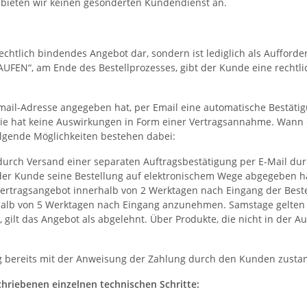
bieten wir keinen gesonderten Kundendienst an.
 rechtlich bindendes Angebot dar, sondern ist lediglich als Auffor
UFEN“, am Ende des Bestellprozesses, gibt der Kunde eine rechtli
Email-Adresse angegeben hat, per Email eine automatische Bestäti
. Sie hat keine Auswirkungen in Form einer Vertragsannahme. Wann
gende Möglichkeiten bestehen dabei:
urch Versand einer separaten Auftragsbestätigung per E-Mail dur
Kunde seine Bestellung auf elektronischem Wege abgegeben hat 
 Vertragsangebot innerhalb von 2 Werktagen nach Eingang der Bes
erhalb von 5 Werktagen nach Eingang anzunehmen. Samstage gelten n
lt das Angebot als abgelehnt. Über Produkte, die nicht in der Au
g bereits mit der Anweisung der Zahlung durch den Kunden zusta
hriebenen einzelnen technischen Schritte: