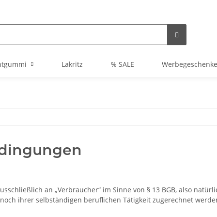
htgummi
Lakritz
% SALE
Werbegeschenk
edingungen
sschließlich an „Verbraucher“ im Sinne von § 13 BGB, also natürl
och ihrer selbständigen beruflichen Tätigkeit zugerechnet werden 