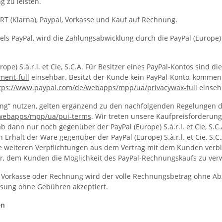
g zu leisten.
RT (Klarna), Paypal, Vorkasse und Kauf auf Rechnung.
 PayPal, wird die Zahlungsabwicklung durch die PayPal (Europe) S.à
e) S.à.r.l. et Cie, S.C.A. Für Besitzer eines PayPal-Kontos sind di
ent-full
einsehbar. Besitzt der Kunde kein PayPal-Konto, komm
tps://www.paypal.com/de/webapps/mpp/ua/privacywax-full
einseh
g“ nutzen, gelten ergänzend zu den nachfolgenden Regelungen d
/webapps/mpp/ua/pui-terms
. Wir treten unsere Kaufpreisforderung 
dann nur noch gegenüber der PayPal (Europe) S.à.r.l. et Cie, S.C.A
halt der Ware gegenüber der PayPal (Europe) S.à.r.l. et Cie, S.C.
e weiteren Verpflichtungen aus dem Vertrag mit dem Kunden verble
vor, dem Kunden die Möglichkeit des PayPal-Rechnungskaufs zu ve
r Vorkasse oder Rechnung wird der volle Rechnungsbetrag ohne A
sung ohne Gebühren akzeptiert.
en