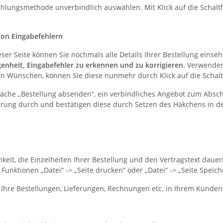
lungsmethode unverbindlich auswählen. Mit Klick auf die Schaltfl
von Eingabefehlern
ieser Seite können Sie nochmals alle Details Ihrer Bestellung eins
genheit, Eingabefehler zu erkennen und zu korrigieren
. Verwenden
en Wünschen, können Sie diese nunmehr durch Klick auf die Schaltf
tfläche „Bestellung absenden“, ein verbindliches Angebot zum Abs
ehrung durch und bestätigen diese durch Setzen des Häkchens in 
eit, die Einzelheiten Ihrer Bestellung und den Vertragstext dauer
nktionen „Datei“ -> „Seite drucken“ oder „Datei“ -> „Seite Speiche
, Ihre Bestellungen, Lieferungen, Rechnungen etc. in Ihrem Kunde