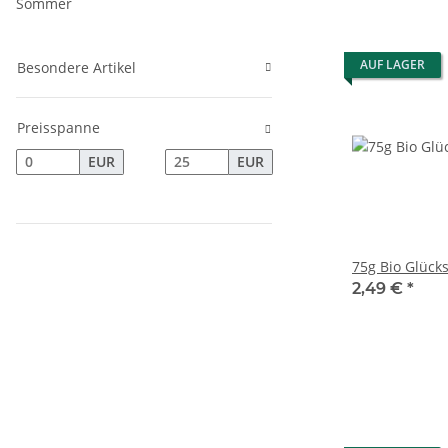
Sommer
AUF LAGER
Besondere Artikel
Preisspanne
EUR
EUR
75g Bio Glüc
2,49 €
*