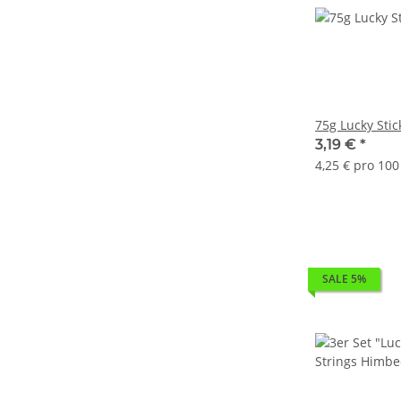
75g Lucky Stic
3,19 €
*
4,25 € pro 100
SALE 5%