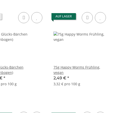
AUF LAGER
lücks-Bärchen
75g Happy Worms Frühling,
nbogen)
vegan
 €
*
2,49 €
*
 pro 100 g
3,32 € pro 100 g