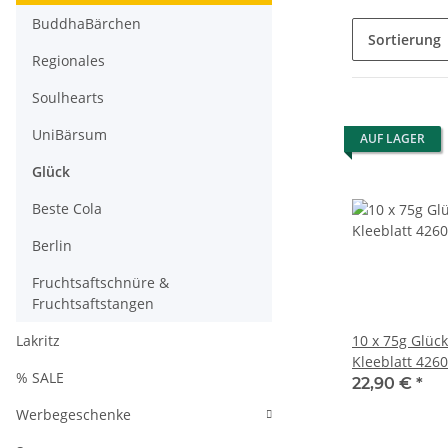
BuddhaBärchen
Sortierung
Regionales
Soulhearts
UniBärsum
AUF LAGER
Glück
Beste Cola
Berlin
Fruchtsaftschnüre &
Fruchtsaftstangen
Lakritz
10 x 75g Glüc
Kleeblatt 426
% SALE
22,90 €
*
Werbegeschenke