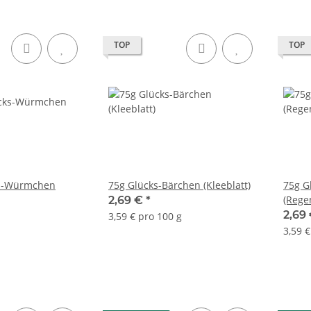
TOP
TOP
ks-Würmchen
75g Glücks-Bärchen (Kleeblatt)
75g G
(Rege
2,69 €
*
2,69
3,59 € pro 100 g
3,59 €