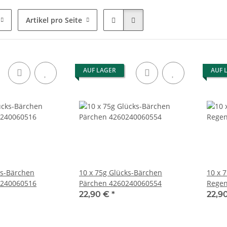
Artikel pro Seite
AUF LAGER
AUF 
ks-Bärchen
10 x 75g Glücks-Bärchen
10 x 
0240060516
Pärchen 4260240060554
Regen
22,90 €
*
22,9