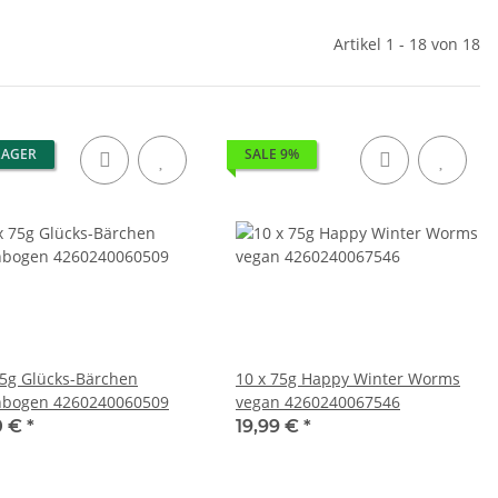
Artikel 1 - 18 von 18
LAGER
SALE 9%
75g Glücks-Bärchen
10 x 75g Happy Winter Worms
bogen 4260240060509
vegan 4260240067546
0 €
*
19,99 €
*