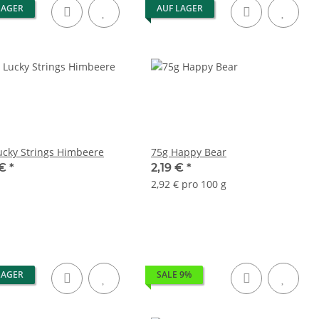
LAGER
AUF LAGER
ucky Strings Himbeere
75g Happy Bear
 €
*
2,19 €
*
2,92 € pro 100 g
LAGER
SALE 9%