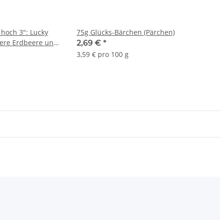
 hoch 3": Lucky
75g Glücks-Bärchen (Pärchen)
ere Erdbeere und
2,69 €
*
3,59 € pro 100 g