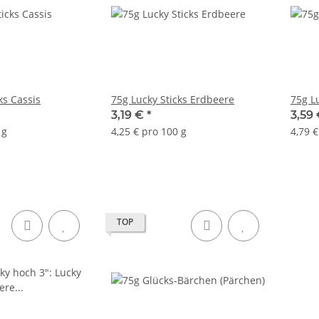
ks Cassis
75g Lucky Sticks Erdbeere
75g L
3,19 €
*
3,59
 g
4,25 € pro 100 g
4,79 €
TOP