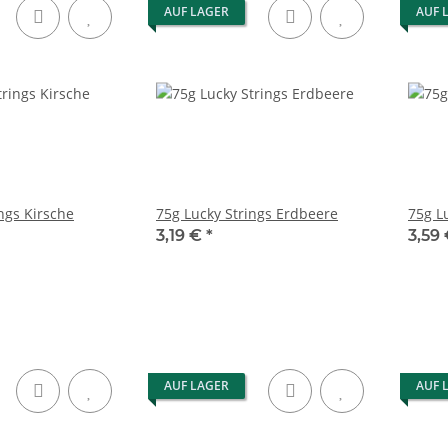
AUF LAGER
AUF 
ngs Kirsche
75g Lucky Strings Erdbeere
75g L
3,19 €
*
3,59
AUF LAGER
AUF 