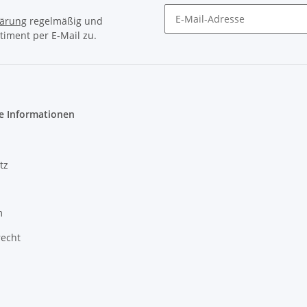
lärung
regelmäßig und
timent per E-Mail zu.
Newsletter Abonnieren
e Informationen
tz
m
recht