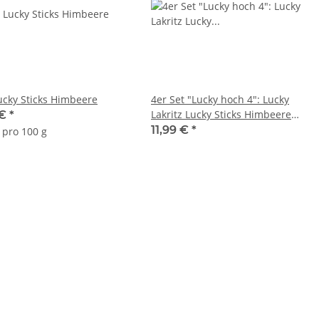
ucky Sticks Himbeere
4er Set "Lucky hoch 4": Lucky
Lakritz Lucky Sticks Himbeere
 €
*
Lucky Sticks Erdbeere Lucky
11,99 €
*
 pro 100 g
Sticks Cassis