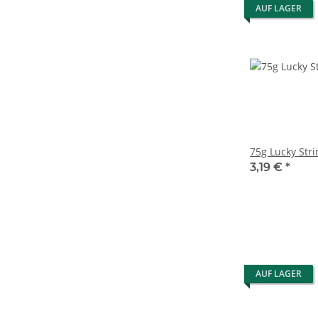
AUF LAGER
75g Lucky Stri
3,19 €
*
AUF LAGER