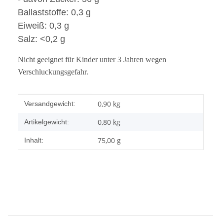
Ballaststoffe: 0,3 g
Eiweiß: 0,3 g
Salz: <0,2 g
Nicht geeignet für Kinder unter 3 Jahren wegen
Verschluckungsgefahr.
Produkteigenschaft
Wert
0,90 kg
Versandgewicht:
0,80
kg
Artikelgewicht:
75,00 g
Inhalt: