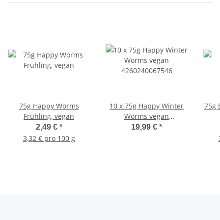
75g Happy Worms
10 x 75g Happy Winter
75g 
Frühling, vegan
Worms vegan
4260240067546
2,49 €
*
19,99 €
*
3,32 € pro 100 g