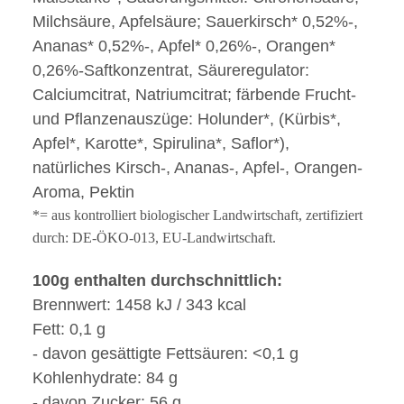
Milchsäure, Apfelsäure; Sauerkirsch* 0,52%-,
Ananas* 0,52%-, Apfel* 0,26%-, Orangen*
0,26%-Saftkonzentrat, Säureregulator:
Calciumcitrat, Natriumcitrat; färbende Frucht-
und Pflanzenauszüge: Holunder*, (Kürbis*,
Apfel*, Karotte*, Spirulina*, Saflor*),
natürliches Kirsch-, Ananas-, Apfel-, Orangen-
Aroma, Pektin
*= aus kontrolliert biologischer Landwirtschaft, zertifiziert
durch: DE-ÖKO-013, EU-Landwirtschaft.
100g enthalten durchschnittlich:
Brennwert: 1458 kJ / 343 kcal
Fett: 0,1 g
- davon gesättigte Fettsäuren: <0,1 g
Kohlenhydrate: 84 g
- davon Zucker: 56 g