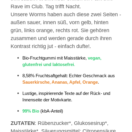
Rave im Club. Tag trifft Nacht.
Unsere Worms haben auch diese zwei Seiten -
außen sauer, innen süß, vorn gelb, hinten
grün, links orange, rechts rot. Sie gehören
zusammen und werden gerade durch ihren
Kontrast richtig jut - einfach dufte!
.
Bio-
Fruchtgummi mit Maisstärke,
vegan,
glutenfrei und laktosefrei
.
8,58% Fruchtsaftgehalt:
Echter Geschmack
aus
Sauerkirsche, Ananas, Apfel, Orange
.
Lustige, inspirierende Texte auf der Rück- und
Innenseite der Motivkarte.
99% Bio
(kbA-Anteil)
ZUTATEN
: Rübenzucker*, Glukosesirup*,
Maisstärke*, Säuerungsmittel: Citronensäure,