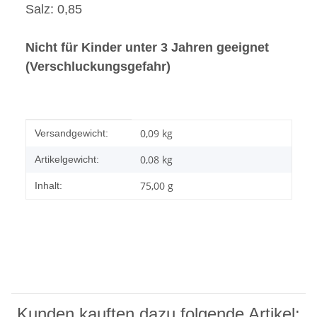
Salz: 0,85
Nicht für Kinder unter 3 Jahren geeignet
(Verschluckungsgefahr)
Produkteigenschaft
Wert
0,09 kg
Versandgewicht:
0,08
kg
Artikelgewicht:
75,00 g
Inhalt:
Kunden kauften dazu folgende Artikel: