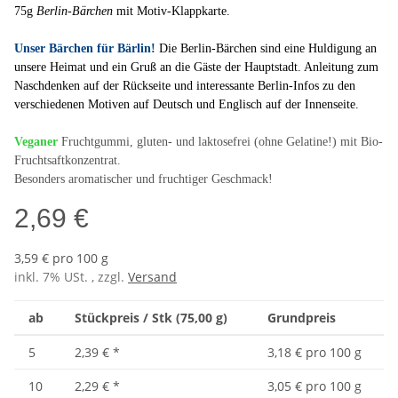
75g
Berlin-Bärchen
mit Motiv-Klappkarte.
Unser Bärchen für Bärlin!
Die Berlin-Bärchen sind eine Huldigung an
unsere Heimat und ein Gruß an die Gäste der Hauptstadt. Anleitung zum
Naschdenken auf der Rückseite und interessante Berlin-Infos zu den
verschiedenen Motiven auf Deutsch und Englisch auf der Innenseite.
Veganer
Fruchtgummi, gluten- und laktosefrei (ohne Gelatine!) mit Bio-
Fruchtsaftkonzentrat.
Besonders aromatischer und fruchtiger Geschmack!
2,69 €
3,59 € pro 100 g
inkl. 7% USt. , zzgl.
Versand
ab
Stückpreis / Stk (75,00 g)
Grundpreis
5
2,39 €
*
3,18 € pro 100 g
10
2,29 €
*
3,05 € pro 100 g