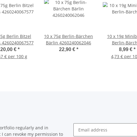
75g Berlin Bitzel
10 x 75g Berlin-Bärchen
10 x 19g Minib
 4260240067577
Bärlin 4260240062046
Berlin-Bärc
20,00 €
*
22,90 €
*
8,99 €
*
67 € per 100 g
4,73 € per 1
rtfolio regularly and in
at I can revoke my permission to