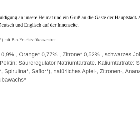
uldigung an unsere Heimat und ein Gruß an die Gäste der Hauptstadt.
Deutsch und Englisch auf der Innenseite.
e!) mit Bio-Fruchtsaftkonzentrat.
* 0,9%-, Orange* 0,77%-, Zitrone* 0,52%-, schwarzes J
Pektin; Säureregulator Natriumtartrate, Kaliumtartrate; 
 Spirulina*, Saflor*), natürliches Apfel-, Zitronen-, An
aubawachs*