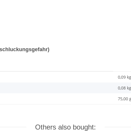
erschluckungsgefahr)
0,09 k
0,08
k
75,00 
Others also bought: