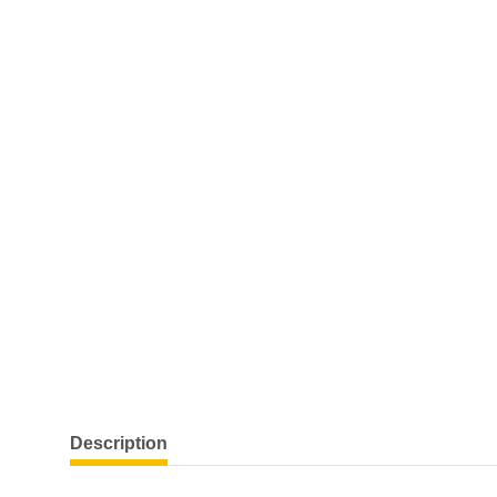
show more tabs
Description