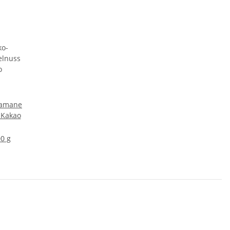
hamane
 Kakao
00 g