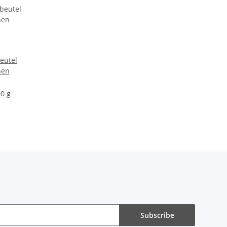
eutel
hen
00 g
Subscribe