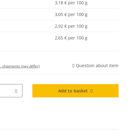
3,18 € per 100 g
3,05 € per 100 g
2,92 € per 100 g
2,65 € per 100 g
Question about item
t. shipments may differ)
Add to basket