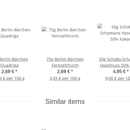
Berlin-Bärchen
75g Berlin-Bärchen
50g Schoko-Sc
Quadriga
Fernsehtrurm
Haselnuss 50%
2,69 €
*
2,69 €
*
4,95 €
*
9 € per 100 g
3,59 € per 100 g
9,90 € per 1
Similar items