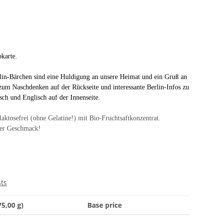
karte.
lin-Bärchen sind eine Huldigung an unsere Heimat und ein Gruß an
 zum Naschdenken auf der Rückseite und interessante Berlin-Infos zu
ch und Englisch auf der Innenseite.
ktosefrei (ohne Gelatine!) mit Bio-Fruchtsaftkonzentrat.
ger Geschmack!
sts
75,00 g)
Base price