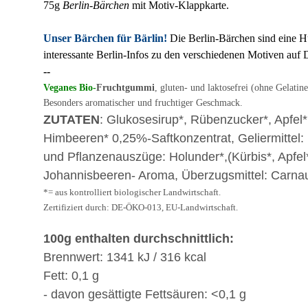
75g
Berlin-Bärchen
mit Motiv-Klappkarte.
Unser Bärchen für Bärlin!
Die Berlin-Bärchen sind eine H
interessante Berlin-Infos zu den verschiedenen Motiven auf 
--
Veganes
Bio-
Fruchtgummi
, gluten- und laktosefrei (ohne Gelatin
Besonders aromatischer und fruchtiger Geschmack.
ZUTATEN
: Glukosesirup*, Rübenzucker*, Apfel
Himbeeren* 0,25%-Saftkonzentrat, Geliermittel: 
und Pflanzenauszüge: Holunder*,(Kürbis*, Apfel*,
Johannisbeeren- Aroma, Überzugsmittel: Carn
*= aus kontrolliert biologischer Landwirtschaft.
Zertifiziert durch: DE-ÖKO-013, EU-Landwirtschaft.
100g enthalten durchschnittlich:
Brennwert: 1341 kJ / 316 kcal
Fett: 0,1 g
- davon gesättigte Fettsäuren: <0,1 g