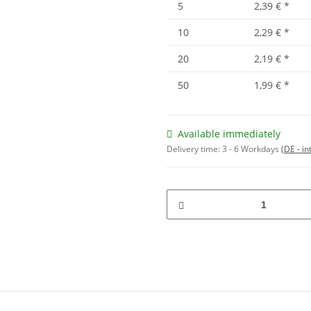
5
2,39 €
*
10
2,29 €
*
20
2,19 €
*
50
1,99 €
*
Available immediately
Delivery time:
3 - 6 Workdays
(DE - in