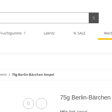
Fruchtgummi
Lakritz
% SALE
Wer
ummi
75g Berlin-Bärchen Ampel
75g Berlin-Bärchen
SKU:
BeB-Ampel