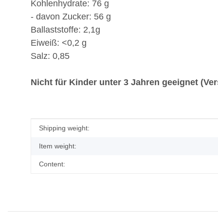
Kohlenhydrate: 76 g
- davon Zucker: 56 g
Ballaststoffe: 2,1g
Eiweiß: <0,2 g
Salz: 0,85
Nicht für Kinder unter 3 Jahren geeignet (V
Item information
Value
Shipping weight:
Item weight:
Content: