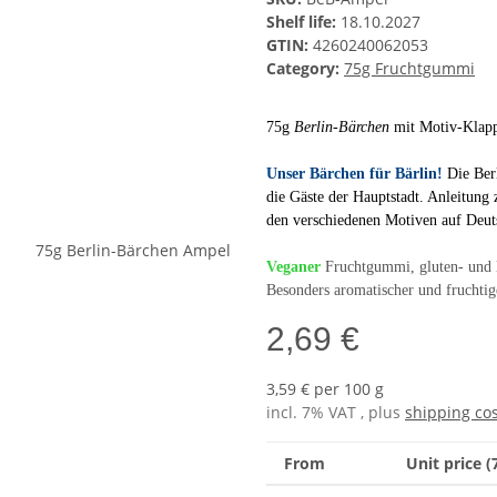
Shelf life:
18.10.2027
GTIN:
4260240062053
Category:
75g Fruchtgummi
75g
Berlin-Bärchen
mit Motiv-Klapp
Unser Bärchen für Bärlin!
Die Ber
die Gäste der Hauptstadt. Anleitung
den verschiedenen Motiven auf Deuts
Veganer
Fruchtgummi, gluten- und la
Besonders aromatischer und fruchti
2,69 €
3,59 € per 100 g
incl. 7% VAT , plus
shipping co
From
Unit price (